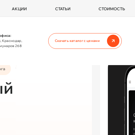
АКЦИИ
СТАТЬИ
СТОИМОСТЬ
офиса:
, Краснодар,
Скачать каталог с ценами
ммунаров 268
нга
ый
и