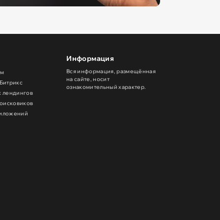
Информация
Вся информация, размещённая
ом
на сайте, носит
 Битрикс
ознакомительный характер.
х лендингов
поисковиков
риложений