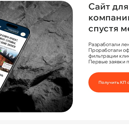
Сайт дл
компани
спустя м
Разработали ле
Проработали оф
фильтрации кли
Первые заявки п
Получить КП 