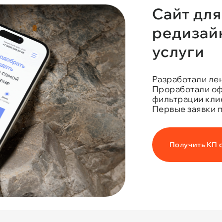
Сайт для
редизайн
услуги
Разработали ле
Проработали оф
фильтрации кли
Первые заявки п
Получить КП 