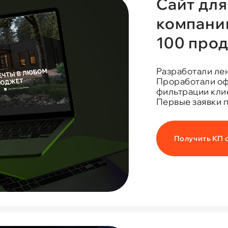
Сайт дл
компани
100 про
Разработали ле
Проработали оф
фильтрации кли
Первые заявки п
Получить КП 