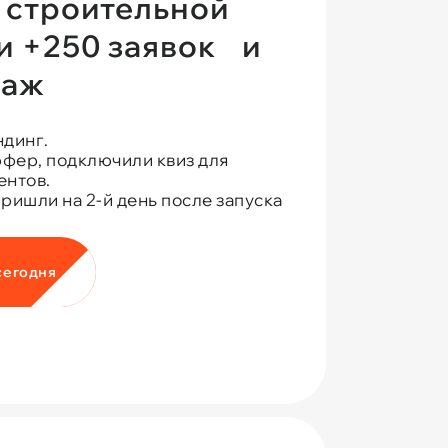
я строительной
и +250 заявок и
даж
ндинг.
фер, подключили квиз для
ентов.
ришли на 2-й день после запуска
сегодня