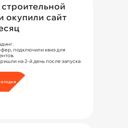
я строительной
и окупили сайт
есяц
ндинг.
фер, подключили квиз для
ентов.
ришли на 2-й день после запуска
сегодня