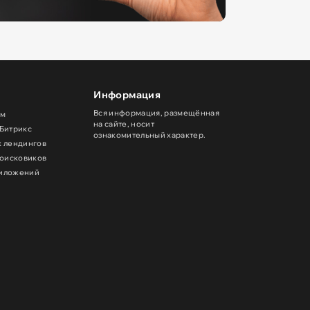
Информация
Вся информация, размещённая
ом
на сайте, носит
 Битрикс
ознакомительный характер.
х лендингов
поисковиков
риложений