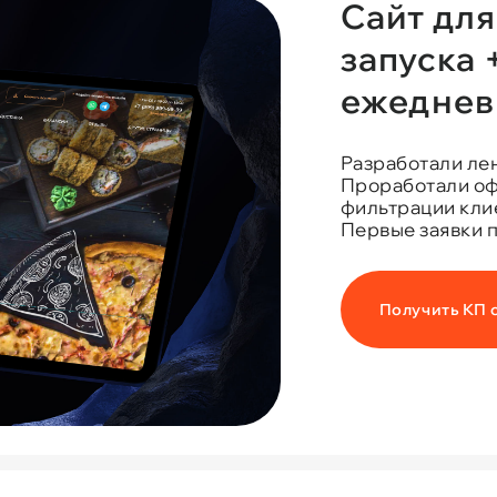
Сайт дл
запуска
ежеднев
Разработали ле
Проработали оф
фильтрации кли
Первые заявки п
Получить КП 